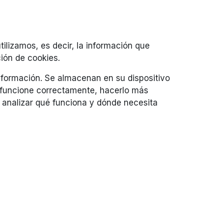
tilizamos, es decir, la información que
ión de cookies.
nformación. Se almacenan en su dispositivo
b funcione correctamente, hacerlo más
 analizar qué funciona y dónde necesita
para varios propósitos. Las cookies de
ecopilan ninguno de sus datos de
funciona el sitio web, cómo interactúa con
s para usted y, en general, brindarle una