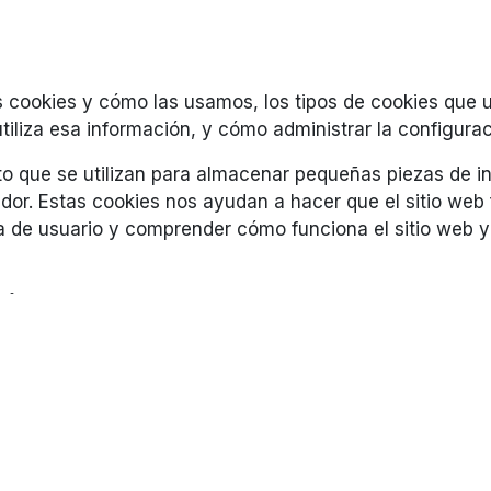
s cookies y cómo las usamos, los tipos de cookies que u
iliza esa información, y cómo administrar la configurac
o que se utilizan para almacenar pequeñas piezas de i
dor. Estas cookies nos ayudan a hacer que el sitio we
a de usuario y comprender cómo funciona el sitio web y
kies?
nuestro sitio web utiliza cookies propias y de terceros 
ue el sitio web funcione de la manera correcta, y no r
stro sitio web son principalmente para comprender cómo 
cios seguros, proporcionar anuncios que sean relevante